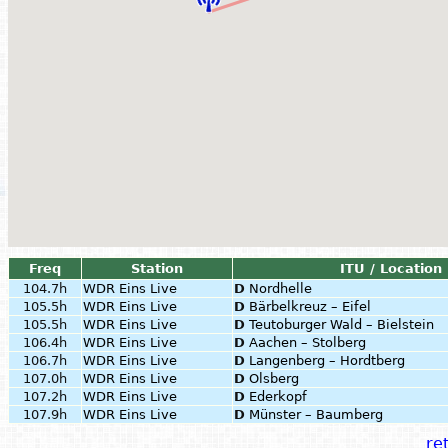
Freq
Station
ITU / Location
104.7h
WDR Eins Live
D
Nordhelle
105.5h
WDR Eins Live
D
Bärbelkreuz – Eifel
105.5h
WDR Eins Live
D
Teutoburger Wald – Bielstein
106.4h
WDR Eins Live
D
Aachen – Stolberg
106.7h
WDR Eins Live
D
Langenberg – Hordtberg
107.0h
WDR Eins Live
D
Olsberg
107.2h
WDR Eins Live
D
Ederkopf
107.9h
WDR Eins Live
D
Münster – Baumberg
ret