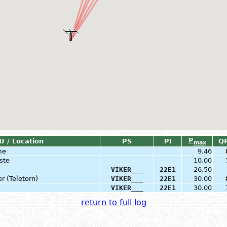
P
U / Location
PS
PI
Q
max
me
9.46
ste
10.00
VIKER___
22E1
26.50
r (Teletorn)
VIKER___
22E1
30.00
VIKER___
22E1
30.00
return to full log