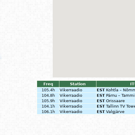
Freq
Station
IT
105.4h
Vikerraadio
EST
Kohtla – Nõm
104.8h
Vikerraadio
EST
Pärnu – Tammi
105.9h
Vikerraadio
EST
Orissaare
104.1h
Vikerraadio
EST
Tallinn TV Towe
106.1h
Vikerraadio
EST
Valgjärve