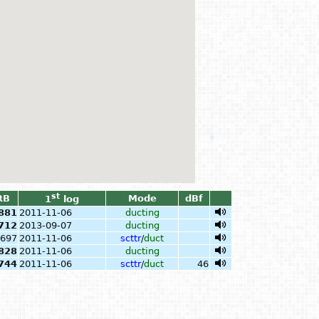
st
RB
Mode
dBf
1
log
881
2011-11-06
ducting
712
2013-09-07
ducting
697
2011-11-06
scttr
/
duct
828
2011-11-06
ducting
744
2011-11-06
scttr
/
duct
46