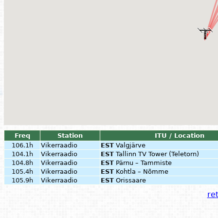
Freq
Station
ITU / Location
106.1h
Vikerraadio
EST
Valgjärve
104.1h
Vikerraadio
EST
Tallinn TV Tower (Teletorn)
104.8h
Vikerraadio
EST
Pärnu – Tammiste
105.4h
Vikerraadio
EST
Kohtla – Nõmme
105.9h
Vikerraadio
EST
Orissaare
ret