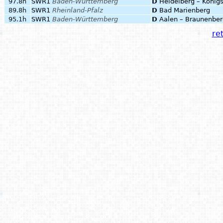
97.8h
SWR1
Baden-Württemberg
D
Heidelberg – König
89.8h
SWR1
Rheinland-Pfalz
D
Bad Marienberg
95.1h
SWR1
Baden-Württemberg
D
Aalen – Braunenber
ret