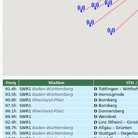
Freq
Station
ITU /
92.4h
SWR1
Baden-Württemberg
D
Tuttlingen – Wittho
93.5h
SWR1
Baden-Württemberg
D
Hornisgrinde
90.8h
SWR1
Rheinland-Pfalz
D
Bornberg
97.5h
SWR1
D
Bornberg
99.1h
SWR1
Rheinland-Pfalz
D
Donnersberg
89.9h
SWR1
D
Weinbiet
92.4h
SWR1
D
Linz (Rhein) – Gins
98.7h
SWR1
Baden-Württemberg
D
Allgäu – Grünten
94.7h
SWR1
Baden-Württemberg
D
Stuttgart – Degerlo