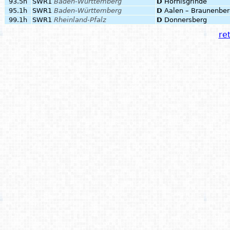
93.5h
SWR1
Baden-Württemberg
D
Hornisgrinde
95.1h
SWR1
Baden-Württemberg
D
Aalen – Braunenber
99.1h
SWR1
Rheinland-Pfalz
D
Donnersberg
ret