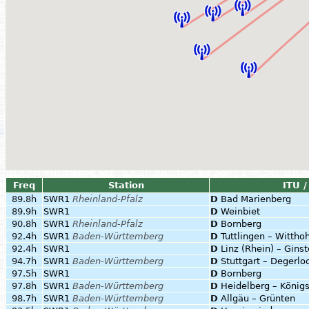
Freq
Station
ITU /
89.8h
SWR1
Rheinland-Pfalz
D
Bad Marienberg
89.9h
SWR1
D
Weinbiet
90.8h
SWR1
Rheinland-Pfalz
D
Bornberg
92.4h
SWR1
Baden-Württemberg
D
Tuttlingen – Wittho
92.4h
SWR1
D
Linz (Rhein) – Gins
94.7h
SWR1
Baden-Württemberg
D
Stuttgart – Degerlo
97.5h
SWR1
D
Bornberg
97.8h
SWR1
Baden-Württemberg
D
Heidelberg – König
98.7h
SWR1
Baden-Württemberg
D
Allgäu – Grünten