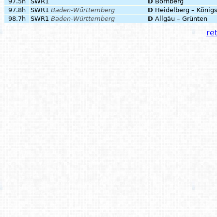
97.5h
SWR1
D
Bornberg
97.8h
SWR1
Baden-Württemberg
D
Heidelberg – König
98.7h
SWR1
Baden-Württemberg
D
Allgäu – Grünten
ret