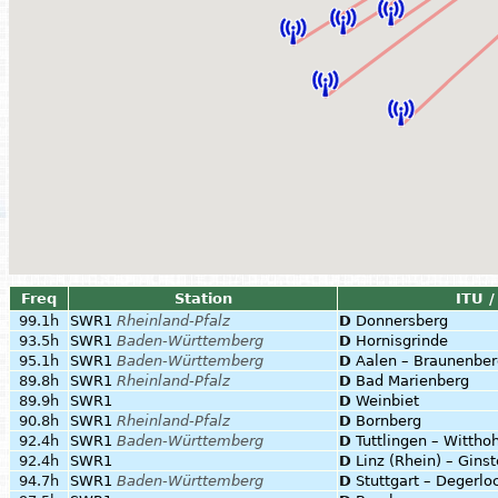
Freq
Station
ITU /
99.1h
SWR1
Rheinland-Pfalz
D
Donnersberg
93.5h
SWR1
Baden-Württemberg
D
Hornisgrinde
95.1h
SWR1
Baden-Württemberg
D
Aalen – Braunenber
89.8h
SWR1
Rheinland-Pfalz
D
Bad Marienberg
89.9h
SWR1
D
Weinbiet
90.8h
SWR1
Rheinland-Pfalz
D
Bornberg
92.4h
SWR1
Baden-Württemberg
D
Tuttlingen – Wittho
92.4h
SWR1
D
Linz (Rhein) – Gins
94.7h
SWR1
Baden-Württemberg
D
Stuttgart – Degerlo