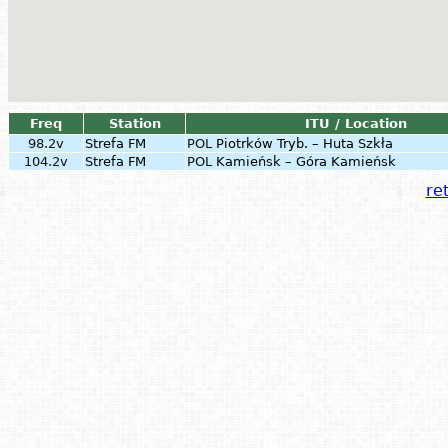
Freq
Station
ITU / Location
98.2v
Strefa FM
POL
Piotrków Tryb. – Huta Szkła
104.2v
Strefa FM
POL
Kamieńsk – Góra Kamieńsk
ret