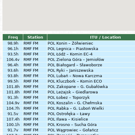
Freq
Station
ITU / Location
98.9h
RMF FM
POL
Konin – Żółwieniec
96.1h
RMF FM
POL
Legnica – Piastowska
93.5h
RMF FM
POL
Łódź – Komin EC-4
106.4v
RMF FM
POL
Zielona Góra – Jemiołów
96.4h
RMF FM
POL
Białogard – Sławoborze
93.6h
RMF FM
POL
Ryki – Janiszewska
93.8h
RMF FM
POL
Lubań – Nowa Karczma
99.5h
RMF FM
POL
Kluczbork – Komin ECO
101.8h
RMF FM
POL
Zakopane – G. Gubałówka
101.8h
RMF FM
POL
Leżajsk – Giedlarowa
91.3h
RMF FM
POL
Łobez – Toporzyk
104.9v
RMF FM
POL
Koszalin – G. Chełmska
104.7h
RMF FM
POL
Rabka – G. Luboń Wielki
91.5v
RMF FM
POL
Ostrołęka – Ławy
107.4h
RMF FM
POL
Iława – Kisielice
100.1h
RMF FM
POL
Krosno – Sucha Góra
91.7v
RMF FM
POL
Wągrowiec – Gołańcz