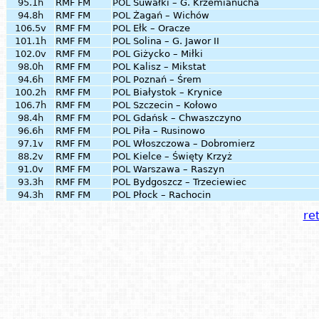
95.1h
RMF FM
POL
Suwałki – G. Krzemianucha
94.8h
RMF FM
POL
Żagań – Wichów
106.5v
RMF FM
POL
Ełk – Oracze
101.1h
RMF FM
POL
Solina – G. Jawor II
102.0v
RMF FM
POL
Giżycko – Miłki
98.0h
RMF FM
POL
Kalisz – Mikstat
94.6h
RMF FM
POL
Poznań – Śrem
100.2h
RMF FM
POL
Białystok – Krynice
106.7h
RMF FM
POL
Szczecin – Kołowo
98.4h
RMF FM
POL
Gdańsk – Chwaszczyno
96.6h
RMF FM
POL
Piła – Rusinowo
97.1v
RMF FM
POL
Włoszczowa – Dobromierz
88.2v
RMF FM
POL
Kielce – Święty Krzyż
91.0v
RMF FM
POL
Warszawa – Raszyn
93.3h
RMF FM
POL
Bydgoszcz – Trzeciewiec
94.3h
RMF FM
POL
Płock – Rachocin
ret