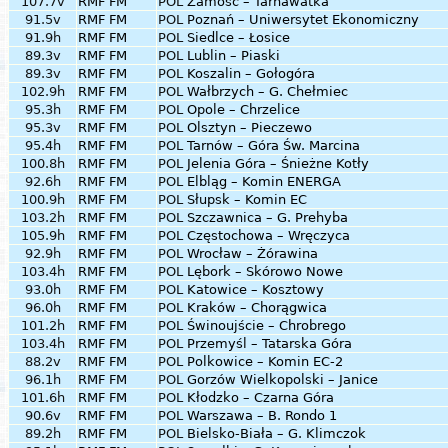
107.7v
RMF FM
POL
Zamość – Tarnawatka
91.5v
RMF FM
POL
Poznań – Uniwersytet Ekonomiczny
91.9h
RMF FM
POL
Siedlce – Łosice
89.3v
RMF FM
POL
Lublin – Piaski
89.3v
RMF FM
POL
Koszalin – Gołogóra
102.9h
RMF FM
POL
Wałbrzych – G. Chełmiec
95.3h
RMF FM
POL
Opole – Chrzelice
95.3v
RMF FM
POL
Olsztyn – Pieczewo
95.4h
RMF FM
POL
Tarnów – Góra Św. Marcina
100.8h
RMF FM
POL
Jelenia Góra – Śnieżne Kotły
92.6h
RMF FM
POL
Elbląg – Komin ENERGA
100.9h
RMF FM
POL
Słupsk – Komin EC
103.2h
RMF FM
POL
Szczawnica – G. Prehyba
105.9h
RMF FM
POL
Częstochowa – Wręczyca
92.9h
RMF FM
POL
Wrocław – Żórawina
103.4h
RMF FM
POL
Lębork – Skórowo Nowe
93.0h
RMF FM
POL
Katowice – Kosztowy
96.0h
RMF FM
POL
Kraków – Chorągwica
101.2h
RMF FM
POL
Świnoujście – Chrobrego
103.4h
RMF FM
POL
Przemyśl – Tatarska Góra
88.2v
RMF FM
POL
Polkowice – Komin EC-2
96.1h
RMF FM
POL
Gorzów Wielkopolski – Janice
101.6h
RMF FM
POL
Kłodzko – Czarna Góra
90.6v
RMF FM
POL
Warszawa – B. Rondo 1
89.2h
RMF FM
POL
Bielsko-Biała – G. Klimczok