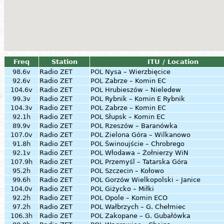
Freq
Station
ITU / Location
98.6v
Radio ZET
POL
Nysa – Wierzbięcice
92.6v
Radio ZET
POL
Zabrze – Komin EC
104.6v
Radio ZET
POL
Hrubieszów – Nieledew
99.3v
Radio ZET
POL
Rybnik – Komin E Rybnik
104.3v
Radio ZET
POL
Zabrze – Komin EC
92.1h
Radio ZET
POL
Słupsk – Komin EC
89.9v
Radio ZET
POL
Rzeszów – Baranówka
107.0v
Radio ZET
POL
Zielona Góra – Wilkanowo
91.8h
Radio ZET
POL
Świnoujście – Chrobrego
92.1v
Radio ZET
POL
Włodawa – Żołnierzy WiN
107.9h
Radio ZET
POL
Przemyśl – Tatarska Góra
95.2h
Radio ZET
POL
Szczecin – Kołowo
99.6h
Radio ZET
POL
Gorzów Wielkopolski – Janice
104.0v
Radio ZET
POL
Giżycko – Miłki
92.2h
Radio ZET
POL
Opole – Komin ECO
97.2h
Radio ZET
POL
Wałbrzych – G. Chełmiec
106.3h
Radio ZET
POL
Zakopane – G. Gubałówka