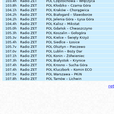
103.4h
Radio ZET
POL
Częstochowa – Wręczyca
103.8h
Radio ZET
POL
Kłodzko – Czarna Góra
104.1h
Radio ZET
POL
Kraków – Chorągwica
104.2h
Radio ZET
POL
Białogard – Sławoborze
104.2h
Radio ZET
POL
Jelenia Góra – Łysa Góra
104.4h
Radio ZET
POL
Kalisz – Mikstat
105.0h
Radio ZET
POL
Gdańsk – Chwaszczyno
105.3h
Radio ZET
POL
Koszalin – Gołogóra
105.3v
Radio ZET
POL
Kielce – Święty Krzyż
105.4h
Radio ZET
POL
Siedlce – Łosice
105.7v
Radio ZET
POL
Olsztyn – Pieczewo
107.0v
Radio ZET
POL
Lublin – Boży Dar
107.1h
Radio ZET
POL
Konin – Żółwieniec
107.3h
Radio ZET
POL
Białystok – Krynice
107.4h
Radio ZET
POL
Krosno – Sucha Góra
107.4h
Radio ZET
POL
Kluczbork – Komin ECO
107.5v
Radio ZET
POL
Warszawa – PKiN
107.8h
Radio ZET
POL
Tarnów – Lichwin
ret