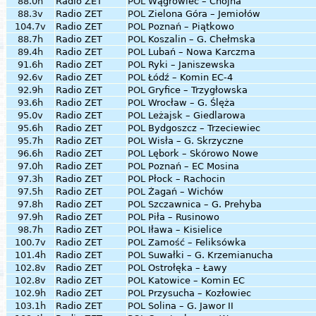
88.0h
Radio ZET
POL
Wągrowiec – Chojna
88.3v
Radio ZET
POL
Zielona Góra – Jemiołów
104.7v
Radio ZET
POL
Poznań – Piątkowo
88.7h
Radio ZET
POL
Koszalin – G. Chełmska
89.4h
Radio ZET
POL
Lubań – Nowa Karczma
91.6h
Radio ZET
POL
Ryki – Janiszewska
92.6v
Radio ZET
POL
Łódź – Komin EC-4
92.9h
Radio ZET
POL
Gryfice – Trzygłowska
93.6h
Radio ZET
POL
Wrocław – G. Ślęża
95.0v
Radio ZET
POL
Leżajsk – Giedlarowa
95.6h
Radio ZET
POL
Bydgoszcz – Trzeciewiec
95.7h
Radio ZET
POL
Wisła – G. Skrzyczne
96.6h
Radio ZET
POL
Lębork – Skórowo Nowe
97.0h
Radio ZET
POL
Poznań – EC Mosina
97.3h
Radio ZET
POL
Płock – Rachocin
97.5h
Radio ZET
POL
Żagań – Wichów
97.8h
Radio ZET
POL
Szczawnica – G. Prehyba
97.9h
Radio ZET
POL
Piła – Rusinowo
98.7h
Radio ZET
POL
Iława – Kisielice
100.7v
Radio ZET
POL
Zamość – Feliksówka
101.4h
Radio ZET
POL
Suwałki – G. Krzemianucha
102.8v
Radio ZET
POL
Ostrołęka – Ławy
102.8v
Radio ZET
POL
Katowice – Komin EC
102.9h
Radio ZET
POL
Przysucha – Kozłowiec
103.1h
Radio ZET
POL
Solina – G. Jawor II