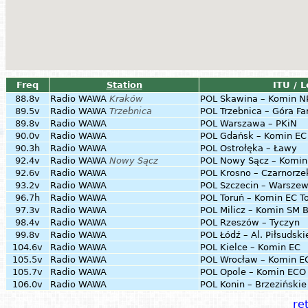
Freq
Station
ITU / L
88.8v
Radio WAWA
Kraków
POL
Skawina – Komin N
89.5v
Radio WAWA
Trzebnica
POL
Trzebnica – Góra Fa
89.8v
Radio WAWA
POL
Warszawa – PKiN
90.0v
Radio WAWA
POL
Gdańsk – Komin EC 
90.3h
Radio WAWA
POL
Ostrołęka – Ławy
92.4v
Radio WAWA
Nowy Sącz
POL
Nowy Sącz – Komi
92.6v
Radio WAWA
POL
Krosno – Czarnorze
93.2v
Radio WAWA
POL
Szczecin – Warsze
96.7h
Radio WAWA
POL
Toruń – Komin EC T
97.3v
Radio WAWA
POL
Milicz – Komin SM 
98.4v
Radio WAWA
POL
Rzeszów – Tyczyn
99.8v
Radio WAWA
POL
Łódź – Al. Piłsudsk
104.6v
Radio WAWA
POL
Kielce – Komin EC
105.5v
Radio WAWA
POL
Wrocław – Komin E
105.7v
Radio WAWA
POL
Opole – Komin ECO
106.0v
Radio WAWA
POL
Konin – Brzeziński
ret