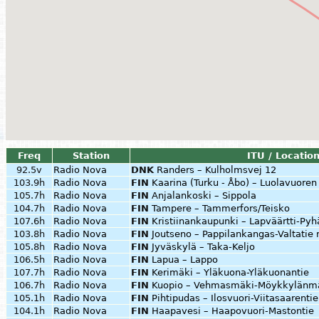
Freq
Station
ITU / Locatio
92.5v
Radio Nova
DNK
Randers – Kulholmsvej 12
103.9h
Radio Nova
FIN
Kaarina (Turku - Åbo) – Luolavuoren
105.7h
Radio Nova
FIN
Anjalankoski – Sippola
104.7h
Radio Nova
FIN
Tampere – Tammerfors/Teisko
107.6h
Radio Nova
FIN
Kristiinankaupunki – Lapväärtti-Py
103.8h
Radio Nova
FIN
Joutseno – Pappilankangas-Valtatie 
105.8h
Radio Nova
FIN
Jyväskylä – Taka-Keljo
106.5h
Radio Nova
FIN
Lapua – Lappo
107.7h
Radio Nova
FIN
Kerimäki – Yläkuona-Yläkuonantie
106.7h
Radio Nova
FIN
Kuopio – Vehmasmäki-Möykkylänm
105.1h
Radio Nova
FIN
Pihtipudas – Ilosvuori-Viitasaarentie
104.1h
Radio Nova
FIN
Haapavesi – Haapovuori-Mastontie