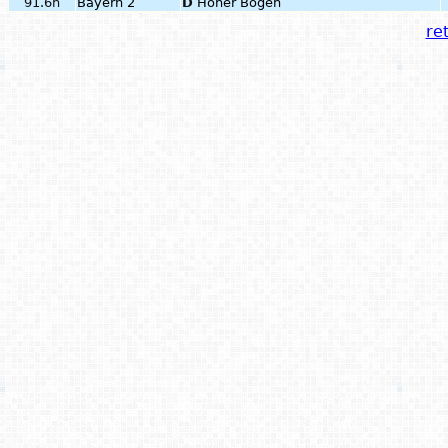
91.6h
Bayern 2
D
Hoher Bogen
ret