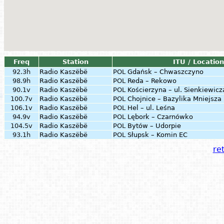
Freq
Station
ITU / Location
92.3h
Radio Kaszëbë
POL
Gdańsk – Chwaszczyno
98.9h
Radio Kaszëbë
POL
Reda – Rekowo
90.1v
Radio Kaszëbë
POL
Kościerzyna – ul. Sienkiewicz
100.7v
Radio Kaszëbë
POL
Chojnice – Bazylika Mniejsza
106.1v
Radio Kaszëbë
POL
Hel – ul. Leśna
94.9v
Radio Kaszëbë
POL
Lębork – Czarnówko
104.5v
Radio Kaszëbë
POL
Bytów – Udorpie
93.1h
Radio Kaszëbë
POL
Słupsk – Komin EC
ret