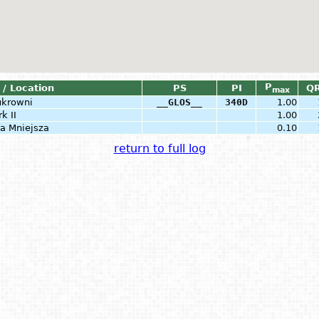
P
 / Location
PS
PI
Q
max
ukrowni
__GLOS__
340D
1.00
k II
1.00
ka Mniejsza
0.10
return to full log