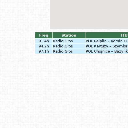
Freq
Station
ITU
91.4h
Radio Głos
POL
Pelplin – Komin C
94.2h
Radio Głos
POL
Kartuzy – Szymbar
97.1h
Radio Głos
POL
Chojnice – Bazyli