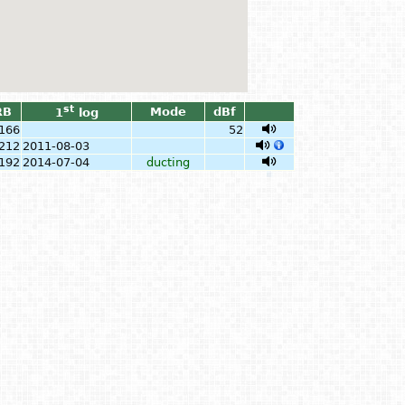
st
RB
Mode
dBf
1
log
166
52
212
2011-08-03
192
2014-07-04
ducting