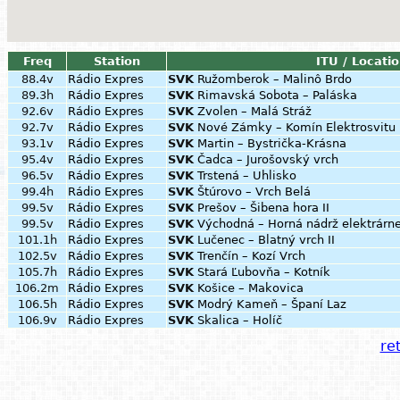
Freq
Station
ITU / Locati
88.4v
Rádio Expres
SVK
Ružomberok – Malinô Brdo
89.3h
Rádio Expres
SVK
Rimavská Sobota – Paláska
92.6v
Rádio Expres
SVK
Zvolen – Malá Stráž
92.7v
Rádio Expres
SVK
Nové Zámky – Komín Elektrosvitu
93.1v
Rádio Expres
SVK
Martin – Bystrička-Krásna
95.4v
Rádio Expres
SVK
Čadca – Jurošovský vrch
96.5v
Rádio Expres
SVK
Trstená – Uhlisko
99.4h
Rádio Expres
SVK
Štúrovo – Vrch Belá
99.5v
Rádio Expres
SVK
Prešov – Šibena hora II
99.5v
Rádio Expres
SVK
Východná – Horná nádrž elektrárn
101.1h
Rádio Expres
SVK
Lučenec – Blatný vrch II
102.5v
Rádio Expres
SVK
Trenčín – Kozí Vrch
105.7h
Rádio Expres
SVK
Stará Ľubovňa – Kotník
106.2m
Rádio Expres
SVK
Košice – Makovica
106.5h
Rádio Expres
SVK
Modrý Kameň – Španí Laz
106.9v
Rádio Expres
SVK
Skalica – Holíč
ret