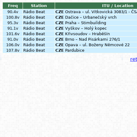
Freq
Station
ITU / Location
90.4v
Rádio Beat
CZE
Ostrava – ul. Vítkovická 3083/1 - Č
100.8v
Rádio Beat
CZE
Dačice – Urbanečský vrch
95.3v
Rádio Beat
CZE
Praha – Stimbuilding
91.1v
Rádio Beat
CZE
Vyškov – Holý kopec
101.6v
Rádio Beat
CZE
Křivsoudov – Hraběšín
91.0v
Rádio Beat
CZE
Brno – Nad Pisárkami 276/1
106.0v
Rádio Beat
CZE
Opava – ul. Boženy Němcové 22
107.8v
Rádio Beat
CZE
Pardubice
ret