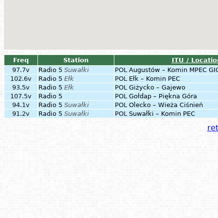
Freq
Station
ITU / Locatio
97.7v
Radio 5
Suwałki
POL
Augustów – Komin MPEC GI
102.6v
Radio 5
Ełk
POL
Ełk – Komin PEC
93.5v
Radio 5
Ełk
POL
Giżycko – Gajewo
107.5v
Radio 5
POL
Gołdap – Piękna Góra
94.1v
Radio 5
Suwałki
POL
Olecko – Wieża Ciśnień
91.2v
Radio 5
Suwałki
POL
Suwałki – Komin PEC
ret