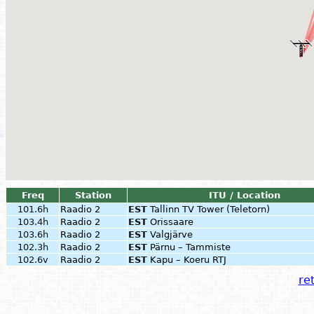
Freq
Station
ITU / Location
101.6h
Raadio 2
EST
Tallinn TV Tower (Teletorn)
103.4h
Raadio 2
EST
Orissaare
103.6h
Raadio 2
EST
Valgjärve
102.3h
Raadio 2
EST
Pärnu – Tammiste
102.6v
Raadio 2
EST
Kapu – Koeru RTJ
ret