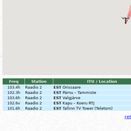
Freq
Station
ITU / Location
103.4h
Raadio 2
EST
Orissaare
102.3h
Raadio 2
EST
Pärnu – Tammiste
103.6h
Raadio 2
EST
Valgjärve
102.6v
Raadio 2
EST
Kapu – Koeru RTJ
101.6h
Raadio 2
EST
Tallinn TV Tower (Teletorn)
ret