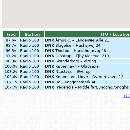
Freq
Station
ITU / Locatio
87.6v
Radio 100
DNK
Århus C. – Langenæs Allé 21
93.7v
Radio 100
DNK
Slagelse – Hashøjvej 24
96.5v
Radio 100
DNK
Thisted – Hanstholmvej 46
97.2v
Radio 100
DNK
Glostrup – Ejby Mosevej 219
98.3v
Radio 100
DNK
Skanderborg – Virring
100.0v
Radio 100
DNK
København – Gladsaxe
103.2v
Radio 100
DNK
Næstved – Øverup
103.6v
Radio 100
DNK
København-Hove – Overdrevsvej 12
107.1v
Radio 100
DNK
Rø – Kongensmark 4C
107.7v
Radio 100
DNK
Fredericia – Middelfart/Snoghøj/Snoghø
ret