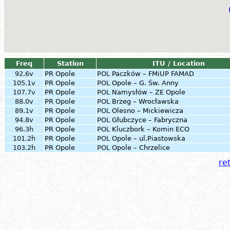
Freq
Station
ITU / Location
92.6v
PR Opole
POL
Paczków – FMiUP FAMAD
105.1v
PR Opole
POL
Opole – G. Św. Anny
107.7v
PR Opole
POL
Namysłów – ZE Opole
88.0v
PR Opole
POL
Brzeg – Wrocławska
89.1v
PR Opole
POL
Olesno – Mickiewicza
94.8v
PR Opole
POL
Głubczyce – Fabryczna
96.3h
PR Opole
POL
Kluczbork – Komin ECO
101.2h
PR Opole
POL
Opole – ul.Piastowska
103.2h
PR Opole
POL
Opole – Chrzelice
ret