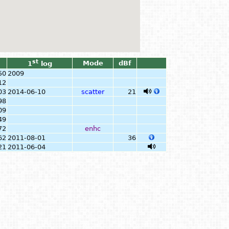
st
B
Mode
dBf
1
log
50
2009
12
03
2014-06-10
scatter
21
98
09
49
72
enhc
62
2011-08-01
36
21
2011-06-04