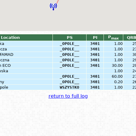
P
 Location
PS
PI
QR
max
ka
_OPOLE__
3401
1.00
2
icza
_OPOLE__
3401
1.00
2
 FAMAD
_OPOLE__
3401
1.00
3
yczna
_OPOLE__
3401
1.00
2
n ECO
_OPOLE__
3401
30.00
2
wska
1.00
2
_OPOLE__
3401
60.00
2
nny
_OPOLE__
3401
0.20
2
pole
WSZYSTKO
3401
1.00
2
return to full log