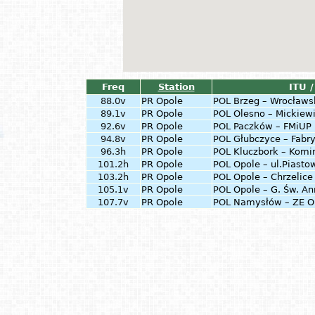
Freq
Station
ITU /
88.0v
PR Opole
POL
Brzeg – Wrocławs
89.1v
PR Opole
POL
Olesno – Mickiew
92.6v
PR Opole
POL
Paczków – FMiUP
94.8v
PR Opole
POL
Głubczyce – Fabr
96.3h
PR Opole
POL
Kluczbork – Komi
101.2h
PR Opole
POL
Opole – ul.Piasto
103.2h
PR Opole
POL
Opole – Chrzelice
105.1v
PR Opole
POL
Opole – G. Św. A
107.7v
PR Opole
POL
Namysłów – ZE O