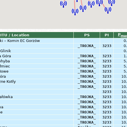
P
ITU / Location
PS
PI
ma
ki – Komin EC Gorzów
0
_TROJKA_
3233
0
Glinik
0
a Góra
_TROJKA_
3233
1
ehyba
_TROJKA_
3233
5
łmiec
_TROJKA_
3233
5
 Nowe
_TROJKA_
3233
5
óra
_TROJKA_
3233
10
żne Kotły
_TROJKA_
3233
10
_TROJKA_
3233
10
3233
10
bałówka
_TROJKA_
3233
10
_TROJKA_
3233
10
wa
_TROJKA_
3233
10
ne
_TROJKA_
3233
10
_TROJKA_
3233
10
_TROJKA_
3233
10