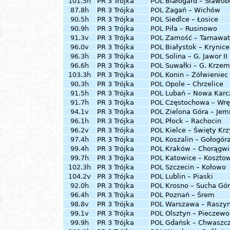
101.5h
PR 3 Trójka
POL
Białogard – Sławob
87.8h
PR 3 Trójka
POL
Żagań – Wichów
90.5h
PR 3 Trójka
POL
Siedlce – Łosice
90.9h
PR 3 Trójka
POL
Piła – Rusinowo
91.3v
PR 3 Trójka
POL
Zamość – Tarnawa
96.0v
PR 3 Trójka
POL
Białystok – Krynice
96.3h
PR 3 Trójka
POL
Solina – G. Jawor II
96.6h
PR 3 Trójka
POL
Suwałki – G. Krze
103.3h
PR 3 Trójka
POL
Konin – Żółwieniec
90.3h
PR 3 Trójka
POL
Opole – Chrzelice
91.5h
PR 3 Trójka
POL
Lubań – Nowa Kar
91.7h
PR 3 Trójka
POL
Częstochowa – Wrę
94.1v
PR 3 Trójka
POL
Zielona Góra – Jem
96.1h
PR 3 Trójka
POL
Płock – Rachocin
96.2v
PR 3 Trójka
POL
Kielce – Święty Krz
97.4h
PR 3 Trójka
POL
Koszalin – Gołogór
99.4h
PR 3 Trójka
POL
Kraków – Chorągwi
99.7h
PR 3 Trójka
POL
Katowice – Koszto
102.3h
PR 3 Trójka
POL
Szczecin – Kołowo
104.2v
PR 3 Trójka
POL
Lublin – Piaski
92.0h
PR 3 Trójka
POL
Krosno – Sucha Gó
96.4h
PR 3 Trójka
POL
Poznań – Śrem
98.8v
PR 3 Trójka
POL
Warszawa – Raszy
99.1v
PR 3 Trójka
POL
Olsztyn – Pieczewo
99.9h
PR 3 Trójka
POL
Gdańsk – Chwaszc