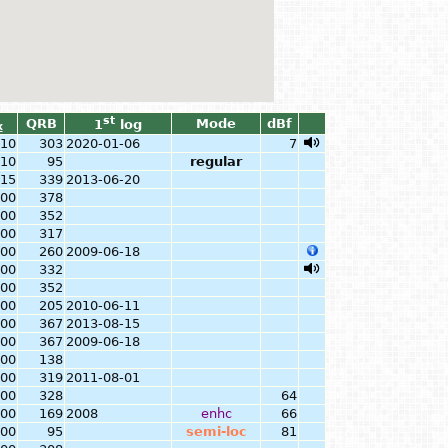
st
QRB
Mode
dBf
1
log
x
.10
303
2020-01-06
7
.10
95
regular
.15
339
2013-06-20
.00
378
.00
352
.00
317
.00
260
2009-06-18
.00
332
.00
352
.00
205
2010-06-11
.00
367
2013-08-15
.00
367
2009-06-18
.00
138
.00
319
2011-08-01
.00
328
64
.00
169
2008
enhc
66
.00
95
semi-loc
81