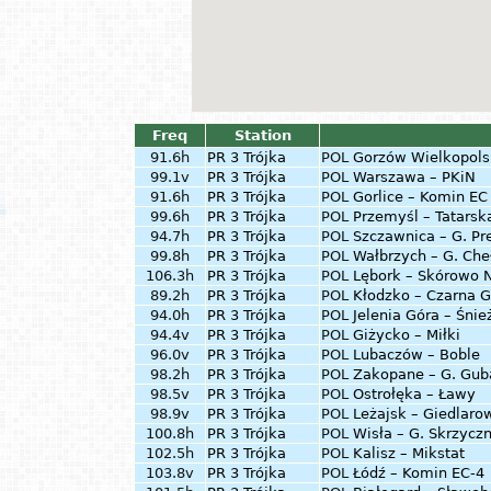
Freq
Station
91.6h
PR 3 Trójka
POL
Gorzów Wielkopols
99.1v
PR 3 Trójka
POL
Warszawa – PKiN
91.6h
PR 3 Trójka
POL
Gorlice – Komin EC 
99.6h
PR 3 Trójka
POL
Przemyśl – Tatarsk
94.7h
PR 3 Trójka
POL
Szczawnica – G. Pr
99.8h
PR 3 Trójka
POL
Wałbrzych – G. Che
106.3h
PR 3 Trójka
POL
Lębork – Skórowo
89.2h
PR 3 Trójka
POL
Kłodzko – Czarna G
94.0h
PR 3 Trójka
POL
Jelenia Góra – Śnie
94.4v
PR 3 Trójka
POL
Giżycko – Miłki
96.0v
PR 3 Trójka
POL
Lubaczów – Boble
98.2h
PR 3 Trójka
POL
Zakopane – G. Gu
98.5v
PR 3 Trójka
POL
Ostrołęka – Ławy
98.9v
PR 3 Trójka
POL
Leżajsk – Giedlaro
100.8h
PR 3 Trójka
POL
Wisła – G. Skrzycz
102.5h
PR 3 Trójka
POL
Kalisz – Mikstat
103.8v
PR 3 Trójka
POL
Łódź – Komin EC-4