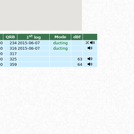
st
QRB
Mode
dBf
1
log
x
00
234
2015-06-07
ducting
80
316
2015-06-07
ducting
00
317
00
325
63
00
359
64