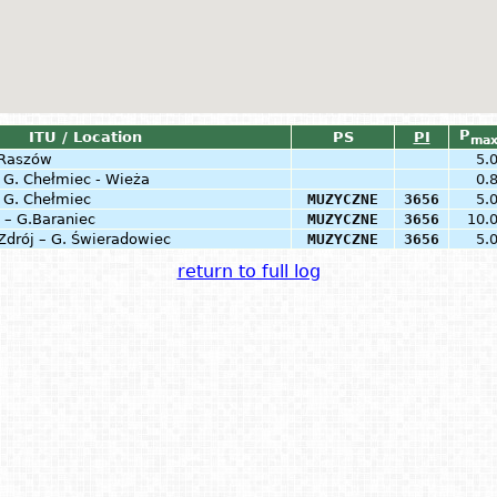
P
ITU / Location
PS
PI
ma
 Raszów
5.
 G. Chełmiec - Wieża
0.
 G. Chełmiec
MUZYCZNE
3656
5.
a – G.Baraniec
MUZYCZNE
3656
10.
drój – G. Świeradowiec
MUZYCZNE
3656
5.
return to full log