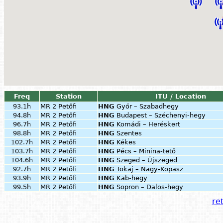
Freq
Station
ITU / Location
93.1h
MR 2 Petőfi
HNG
Győr – Szabadhegy
94.8h
MR 2 Petőfi
HNG
Budapest – Széchenyi-hegy
96.7h
MR 2 Petőfi
HNG
Komádi – Heréskert
98.8h
MR 2 Petőfi
HNG
Szentes
102.7h
MR 2 Petőfi
HNG
Kékes
103.7h
MR 2 Petőfi
HNG
Pécs – Minina-tető
104.6h
MR 2 Petőfi
HNG
Szeged – Újszeged
92.7h
MR 2 Petőfi
HNG
Tokaj – Nagy-Kopasz
93.9h
MR 2 Petőfi
HNG
Kab-hegy
99.5h
MR 2 Petőfi
HNG
Sopron – Dalos-hegy
ret