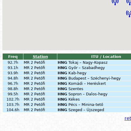
Freq
Station
ITU / Location
92.7h
MR 2 Petőfi
HNG
Tokaj – Nagy-Kopasz
93.1h
MR 2 Petőfi
HNG
Győr – Szabadhegy
93.9h
MR 2 Petőfi
HNG
Kab-hegy
94.8h
MR 2 Petőfi
HNG
Budapest – Széchenyi-hegy
96.7h
MR 2 Petőfi
HNG
Komádi – Heréskert
98.8h
MR 2 Petőfi
HNG
Szentes
99.5h
MR 2 Petőfi
HNG
Sopron – Dalos-hegy
102.7h
MR 2 Petőfi
HNG
Kékes
103.7h
MR 2 Petőfi
HNG
Pécs – Minina-tető
104.6h
MR 2 Petőfi
HNG
Szeged – Újszeged
ret