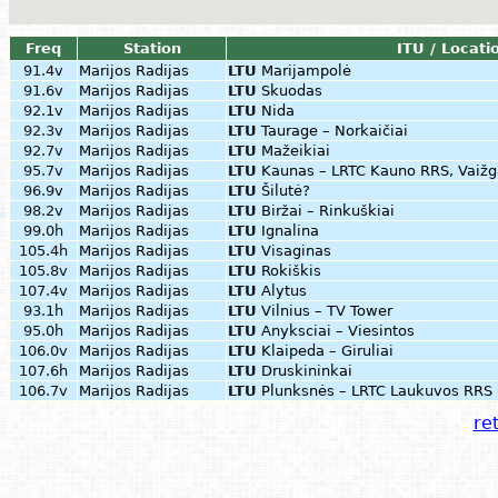
Freq
Station
ITU / Locati
91.4v
Marijos Radijas
LTU
Marijampolė
91.6v
Marijos Radijas
LTU
Skuodas
92.1v
Marijos Radijas
LTU
Nida
92.3v
Marijos Radijas
LTU
Taurage – Norkaičiai
92.7v
Marijos Radijas
LTU
Mažeikiai
95.7v
Marijos Radijas
LTU
Kaunas – LRTC Kauno RRS, Vaižg
96.9v
Marijos Radijas
LTU
Šilutė?
98.2v
Marijos Radijas
LTU
Biržai – Rinkuškiai
99.0h
Marijos Radijas
LTU
Ignalina
105.4h
Marijos Radijas
LTU
Visaginas
105.8v
Marijos Radijas
LTU
Rokiškis
107.4v
Marijos Radijas
LTU
Alytus
93.1h
Marijos Radijas
LTU
Vilnius – TV Tower
95.0h
Marijos Radijas
LTU
Anyksciai – Viesintos
106.0v
Marijos Radijas
LTU
Klaipeda – Giruliai
107.6h
Marijos Radijas
LTU
Druskininkai
106.7v
Marijos Radijas
LTU
Plunksnės – LRTC Laukuvos RRS
ret