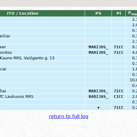
P
ITU / Location
PS
PI
ma
2.
2.
0.
ičiai
0.
2.
wer
MARIJOS_
71CC
9.
sintos
MARIJOS_
71CC
4.
Kauno RRS, Vaižganto g. 13
0.
0.
kiai
1.
0.
10.
0.
liai
MARIJOS_
71CC
0.
RTC Laukuvos RRS
RADIJAS_
C1CC
2.
0.
+
71CC
0.
return to full log