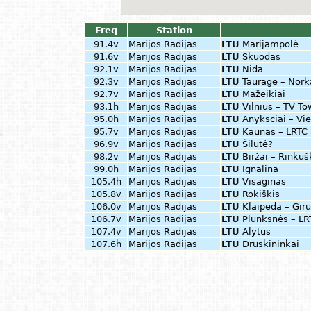
Freq
Station
91.4v
Marijos Radijas
LTU
Marijampolė
91.6v
Marijos Radijas
LTU
Skuodas
92.1v
Marijos Radijas
LTU
Nida
92.3v
Marijos Radijas
LTU
Taurage – Norka
92.7v
Marijos Radijas
LTU
Mažeikiai
93.1h
Marijos Radijas
LTU
Vilnius – TV To
95.0h
Marijos Radijas
LTU
Anyksciai – Vie
95.7v
Marijos Radijas
LTU
Kaunas – LRTC 
96.9v
Marijos Radijas
LTU
Šilutė?
98.2v
Marijos Radijas
LTU
Biržai – Rinkuš
99.0h
Marijos Radijas
LTU
Ignalina
105.4h
Marijos Radijas
LTU
Visaginas
105.8v
Marijos Radijas
LTU
Rokiškis
106.0v
Marijos Radijas
LTU
Klaipeda – Giru
106.7v
Marijos Radijas
LTU
Plunksnės – L
107.4v
Marijos Radijas
LTU
Alytus
107.6h
Marijos Radijas
LTU
Druskininkai