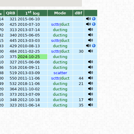
st
QRB
Mode
dBf
1
log
x
14
321
2015-06-10
00
425
2010-07-10
scttr
/
duct
70
313
2013-07-14
ducting
32
340
2015-06-05
ducting
15
445
2013-03-03
scttr
/
duct
33
429
2010-08-13
ducting
00
484
2011-02-25
scttr
/
duct
30
10
375
2024-10-25
ducting
10
327
2015-06-06
ducting
86
516
2016-09-11
ducting
38
519
2013-03-09
scatter
00
550
2011-11-06
scttr
/
duct
44
49
532
2018-11-06
ducting
21
20
364
2011-10-02
ducting
05
373
2013-07-09
ducting
10
348
2012-10-18
ducting
17
20
323
2011-06-14
ducting
35