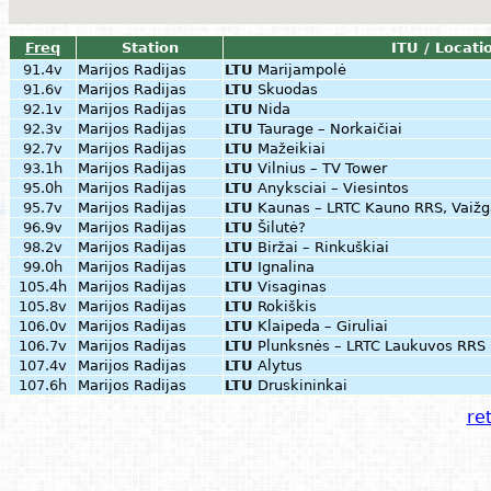
Freq
Station
ITU / Locati
91.4v
Marijos Radijas
LTU
Marijampolė
91.6v
Marijos Radijas
LTU
Skuodas
92.1v
Marijos Radijas
LTU
Nida
92.3v
Marijos Radijas
LTU
Taurage – Norkaičiai
92.7v
Marijos Radijas
LTU
Mažeikiai
93.1h
Marijos Radijas
LTU
Vilnius – TV Tower
95.0h
Marijos Radijas
LTU
Anyksciai – Viesintos
95.7v
Marijos Radijas
LTU
Kaunas – LRTC Kauno RRS, Vaižg
96.9v
Marijos Radijas
LTU
Šilutė?
98.2v
Marijos Radijas
LTU
Biržai – Rinkuškiai
99.0h
Marijos Radijas
LTU
Ignalina
105.4h
Marijos Radijas
LTU
Visaginas
105.8v
Marijos Radijas
LTU
Rokiškis
106.0v
Marijos Radijas
LTU
Klaipeda – Giruliai
106.7v
Marijos Radijas
LTU
Plunksnės – LRTC Laukuvos RRS
107.4v
Marijos Radijas
LTU
Alytus
107.6h
Marijos Radijas
LTU
Druskininkai
ret