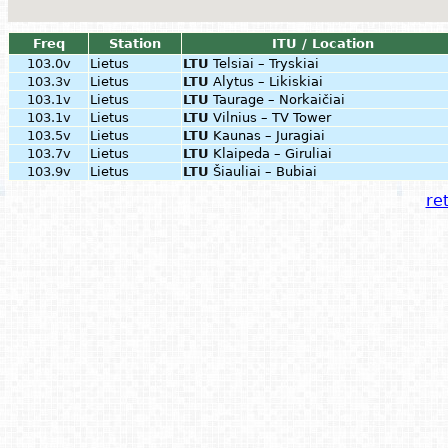
Freq
Station
ITU / Location
103.0v
Lietus
LTU
Telsiai – Tryskiai
103.3v
Lietus
LTU
Alytus – Likiskiai
103.1v
Lietus
LTU
Taurage – Norkaičiai
103.1v
Lietus
LTU
Vilnius – TV Tower
103.5v
Lietus
LTU
Kaunas – Juragiai
103.7v
Lietus
LTU
Klaipeda – Giruliai
103.9v
Lietus
LTU
Šiauliai – Bubiai
ret