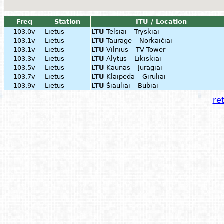
Freq
Station
ITU / Location
103.0v
Lietus
LTU
Telsiai – Tryskiai
103.1v
Lietus
LTU
Taurage – Norkaičiai
103.1v
Lietus
LTU
Vilnius – TV Tower
103.3v
Lietus
LTU
Alytus – Likiskiai
103.5v
Lietus
LTU
Kaunas – Juragiai
103.7v
Lietus
LTU
Klaipeda – Giruliai
103.9v
Lietus
LTU
Šiauliai – Bubiai
ret