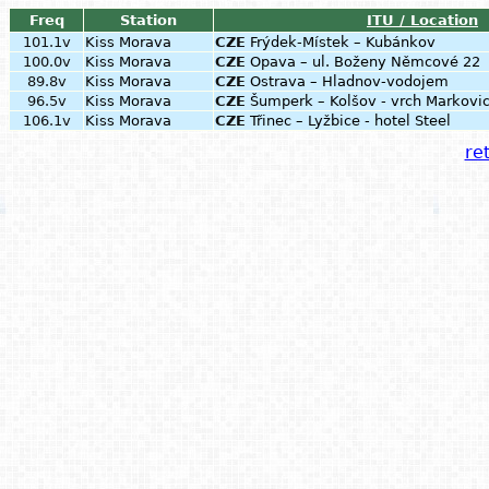
Freq
Station
ITU / Location
101.1v
Kiss Morava
CZE
Frýdek-Místek – Kubánkov
100.0v
Kiss Morava
CZE
Opava – ul. Boženy Němcové 22
89.8v
Kiss Morava
CZE
Ostrava – Hladnov-vodojem
96.5v
Kiss Morava
CZE
Šumperk – Kolšov - vrch Markovi
106.1v
Kiss Morava
CZE
Třinec – Lyžbice - hotel Steel
ret