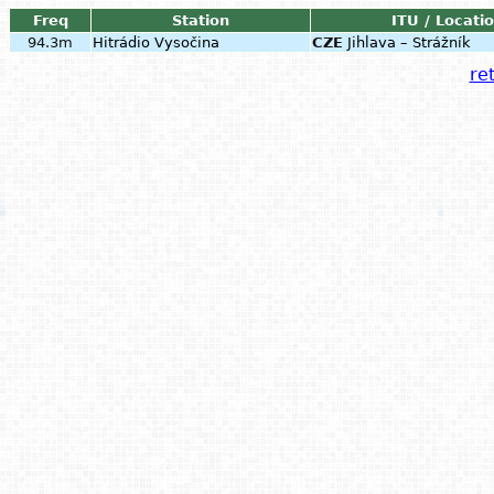
Freq
Station
ITU / Locati
94.3m
Hitrádio Vysočina
CZE
Jihlava – Strážník
ret