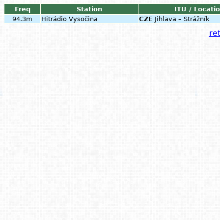
Freq
Station
ITU / Locati
94.3m
Hitrádio Vysočina
CZE
Jihlava – Strážník
ret